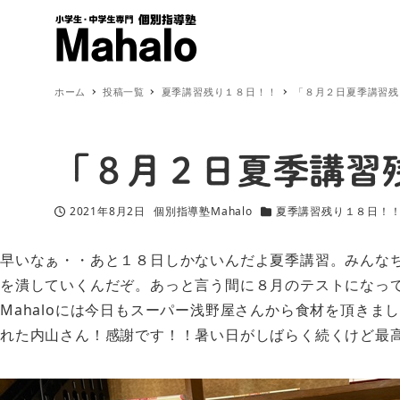
ホーム
投稿一覧
夏季講習残り１８日！！
「８月２日夏季講習残
「８月２日夏季講習
2021年8月2日
個別指導塾Mahalo
夏季講習残り１８日！
投稿日
著
カテゴリー
者
早いなぁ・・あと１８日しかないんだよ夏季講習。みんな
を潰していくんだぞ。あっと言う間に８月のテストになっ
Mahaloには今日もスーパー浅野屋さんから食材を頂き
れた内山さん！感謝です！！暑い日がしばらく続くけど最