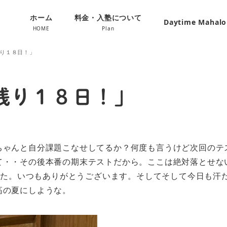
ホーム
料金・入塾について
Daytime Mahal
HOME
Plan
り１８日！」
残り１８日！」
！
ちゃんと自分課題こなせしてるか？何度も言うけど次回のテ
て・・その後本番の期末テストだから。ここは絶対落とせな
ました。いつもありがとうございます。そしてそして今日も
高の夏にしような。