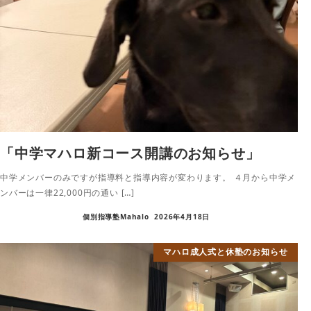
「中学マハロ新コース開講のお知らせ」
中学メンバーのみですが指導料と指導内容が変わります。 ４月から中学メ
ンバーは一律22,000円の通い […]
個別指導塾Mahalo
2026年4月18日
マハロ成人式と休塾のお知らせ