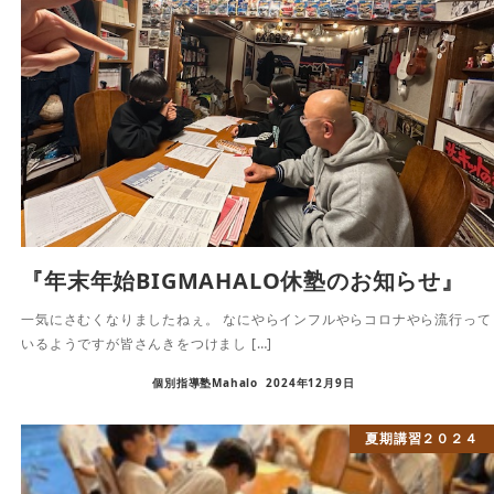
『年末年始BIGMAHALO休塾のお知らせ』
一気にさむくなりましたねぇ。 なにやらインフルやらコロナやら流行って
いるようですが皆さんきをつけまし […]
個別指導塾Mahalo
2024年12月9日
夏期講習２０２４