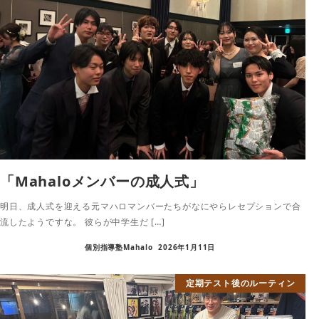
「Mahaloメンバーの成人式」
明日、成人式を迎える元マハロマンバーたちがなにやらレセプションで合
流したようですな。 彼らが中学生だ […]
個別指導塾Mahalo
2026年1月11日
定期テスト後のルーティン