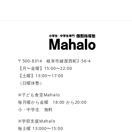
投
稿
ナ
ビ
ゲ
ー
〒500-8314 岐阜市鍵屋西町2-56-4
シ
【月〜金曜】15:00〜22:00
【土曜】13:00〜17:00
ョ
（日曜休塾）
ン
※子ども食堂Mahalo
毎月曜から金曜 18:00 から20:00
小・中学生 無料
※学習支援Mahalo
毎土曜 13:000〜15:00