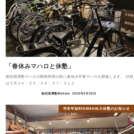
「春休みマハロと休塾」
個別指導塾マハロの開校時間の前に春休み学童マハロを開催します。 日程
は３月２４・２５・２６・２７・３ […]
個別指導塾Mahalo
2026年3月20日
年末年始BIGMAHALO休塾のお知らせ