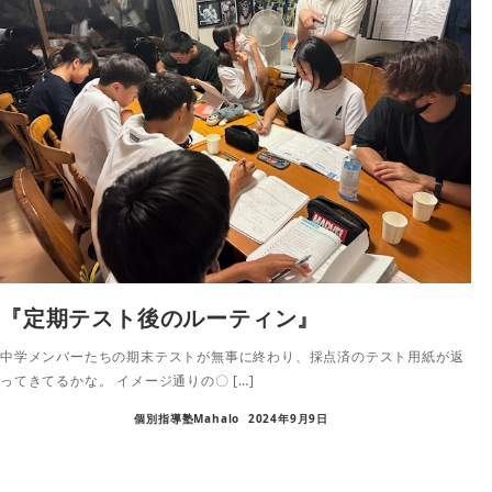
『定期テスト後のルーティン』
中学メンバーたちの期末テストが無事に終わり、採点済のテスト用紙が返
ってきてるかな。 イメージ通りの〇 […]
個別指導塾Mahalo
2024年9月9日