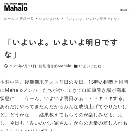
MENU
ホーム
投稿一覧
いよいよだね
「いよいよ。いよいよ明日ですな」
「いよいよ。いよいよ明日です
な」
2021年2月11日
個別指導塾Mahalo
いよいよだね
投稿日
著
カテゴリー
者
本荘中学、後期期末テスト前日の今日。15時の開塾と同時
にMahaloメンバーたちがやってきて自転車置き場が満車
状態に！！うーん、いよいよ明日かぁ・・ドキドキする。
あれだけやってきたんだからみんな成績上げてやりたいけ
ど。どうかな。。結果教えてもらうのが楽しみだよ。よ
し、今日も「みいのパン家さん」からの大量の差し入れも
あるしみんながんばろ！