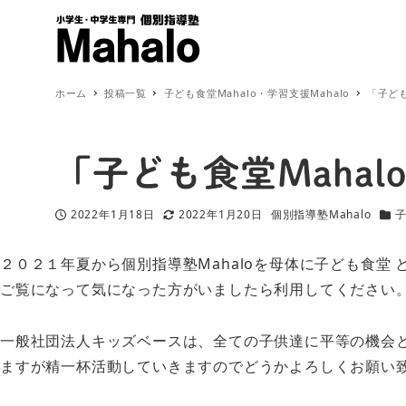
ホーム
投稿一覧
子ども食堂Mahalo・学習支援Mahalo
「子ども
「子ども食堂Mahal
2022年1月18日
2022年1月20日
個別指導塾Mahalo
子
投稿日
更新日
著
カテ
者
２０２１年夏から個別指導塾Mahaloを母体に子ども食
ご覧になって気になった方がいましたら利用してください
一般社団法人キッズベースは、全ての子供達に平等の機会
ますが精一杯活動していきますのでどうかよろしくお願い