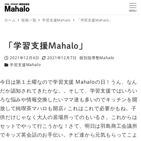
MENU
ホーム
投稿一覧
学習支援Mahalo
「学習支援Mahalo」
「学習支援Mahalo」
2021年12月4日
2021年12月7日
個別指導塾Mahalo
投稿日
更新日
著
学習支援Mahalo
カテゴリー
者
今日は第１土曜なので学習支援 Mahaloの日！うん、なん
だか認知されてきたかな。。そして、学習支援ではいろい
ろな悩みや情報交換したいママ達も多いのでキッチンを開
放して純喫茶マハロも開店♪ これはこれで必要かもね。子
供だけじゃなく大人の居場所ってのもいるさ。これからは
セットでやって行こうかな！さて、明日は羽島商工会議所
でキッズ英会話のお手伝い。チビ達から元気もらってこよ