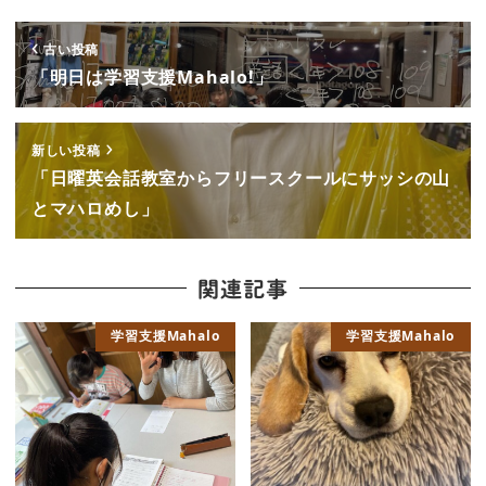
古い投稿
「明日は学習支援Mahalo!」
新しい投稿
「日曜英会話教室からフリースクールにサッシの山
とマハロめし」
関連記事
学習支援Mahalo
学習支援Mahalo