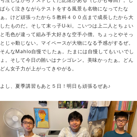
ばらく泣きながらテストをする風景も名物になってたな
ぁ。けど頑張ったから５教科４００点まで成長したから大
したものだ。そして末っ子U-ki。こいつは上二人とちょい
と毛色が違って組み手大好きな空手小僧。ちょっとやそっ
とじゃ動じない。マイペースが大物になる予感がするぜ。
そんなMahlo自慢でしたぁ。たまには自慢してもいいでし
ょ。そして今日の賄いはナシゴレン。美味かったぁ。どん
どん女子力が上がってきやがる。
よし、夏季講習もあと５日！明日も頑張るぜあ♪