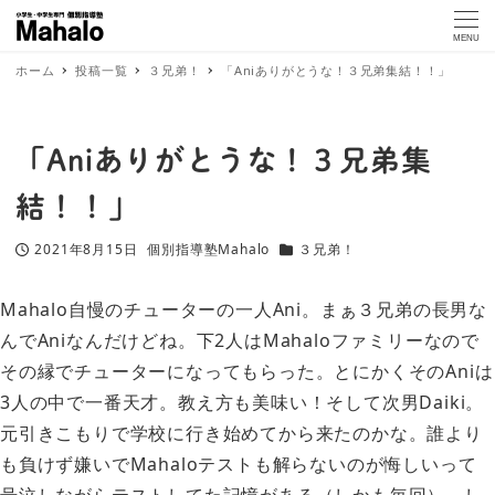
MENU
ホーム
投稿一覧
３兄弟！
「Aniありがとうな！３兄弟集結！！」
「Aniありがとうな！３兄弟集
結！！」
2021年8月15日
個別指導塾Mahalo
３兄弟！
投稿日
著
カテゴリー
者
Mahalo自慢のチューターの一人Ani。まぁ３兄弟の長男な
んでAniなんだけどね。下2人はMahaloファミリーなので
その縁でチューターになってもらった。とにかくそのAniは
3人の中で一番天才。教え方も美味い！そして次男Daiki。
元引きこもりで学校に行き始めてから来たのかな。誰より
も負けず嫌いでMahaloテストも解らないのが悔しいって
号泣しながらテストしてた記憶がある（しかも毎回）。し