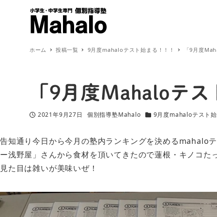
ホーム
投稿一覧
9月度mahaloテスト始まる！！！
「9月度Ma
「9月度Mahaloテ
2021年9月27日
個別指導塾Mahalo
9月度mahaloテスト
投稿日
著
カテゴリー
者
告知通り今日から今月の塾内ランキングを決めるmahal
ー浅野屋」さんから食材を頂いてきたので蓮根・キノコたっぷ
見た目は雑いが美味いぜ！